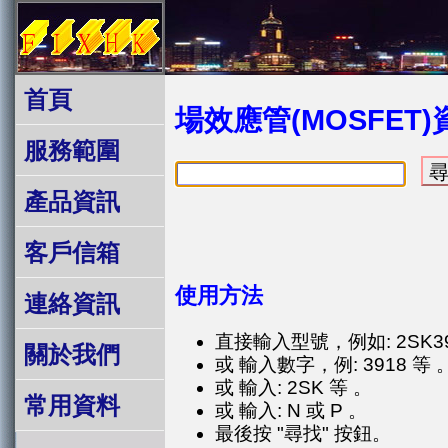
首頁
場效應管(MOSFET
服務範圍
產品資訊
客戶信箱
使用方法
連絡資訊
直接輸入型號，例如: 2SK391
關於我們
或 輸入數字，例: 3918 等 
或 輸入: 2SK 等 。
常用資料
或 輸入: N 或 P 。
最後按 "尋找" 按鈕。