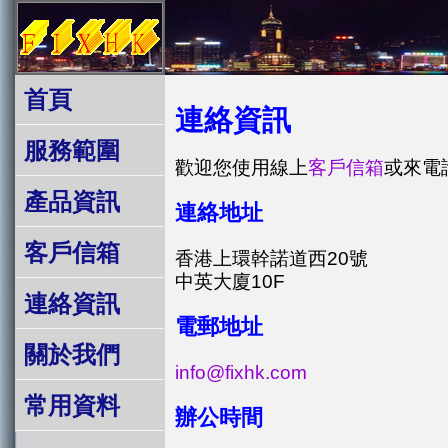
首頁
連絡資訊
服務範圍
歡迎您使用線上
客戶信箱
或來電
產品資訊
連絡地址
客戶信箱
香港上環幹諾道西20號
中英大廈10F
連絡資訊
電郵地址
關於我們
info@fixhk.com
常用資料
辦公時間